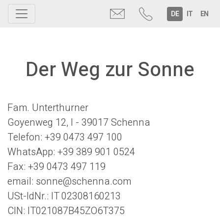
Toggle navigation
DE
IT
EN
Der Weg zur Sonne
Fam. Unterthurner
Goyenweg 12, I - 39017 Schenna
Telefon: +39 0473 497 100
WhatsApp: +39 389 901 0524
Fax: +39 0473 497 119
email: sonne@schenna.com
USt-IdNr.: IT 02308160213
CIN: IT021087B45ZO6T375